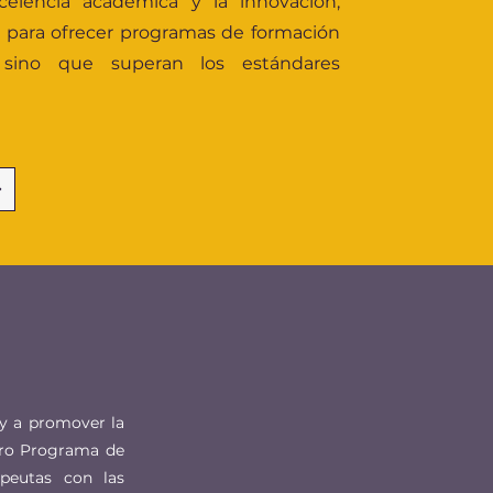
elencia académica y la innovación,
 para ofrecer programas de formación
sino que superan los estándares
y a promover la
stro Programa de
apeutas con las