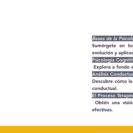
Bases de la Psicol
Sumérgete en los
evolución y aplica
Psicología Cognit
 Explora a fondo 
Análisis Conductu
Descubre cómo la t
conductual.
El Proceso Terapéu
 Obtén una visión integral del proceso terapéutico y desarrolla habilidades de counseling 
efectivas.